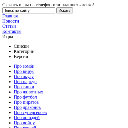
Скачать игры на телефон или планшет - легко!
Главная
Новости
Статьи
Контакты
Игры
Списки
Категории
Версии
Про зомби
Про вирус
Про акулу
Про паркур
Про танки
Про животных
Про футбол
Про пиратов
Про драконов
Про супергероев
Про лошадей
Про войну
Про хоккей