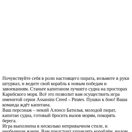
Почувствуйте себя в роли настоящего пирата, возьмите в руки
штурвал, и ведите свой корабль к новым победам и
завоеваниям. Станьте капитаном лучшего судна на просторах
Карибского моря. Всё это позволит вам осуществить игра
именитой серии Assassins Creed – Pirates. Пушки к бою! Ваша
команда ждёт капитана.
Ваш персонаж – некий Алонсо Батилья, молодой пират,
капитан судна, готовый бросить вызов морям, покорять
берега.
Игра выполнена в несколько непривычном стиле, и
необычном жанре. Вам предстоит управлять кораблём, видом