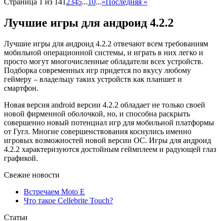
Страница 1 из 14
1
2
3
4
5
...
10
...
»
Последняя »
Лучшие игры для андроид 4.2.2
Лучшие игры для андроид 4.2.2 отвечают всем требованиям
мобильной операционной системы, и играть в них легко и
просто могут многочисленные обладатели всех устройств.
Подборка современных игр придется по вкусу любому
геймеру – владельцу таких устройств как планшет и
смартфон.
Новая версия android версии 4.2.2 обладает не только своей
новой фирменной оболочкой, но, и способна раскрыть
совершенно новый потенциал игр для мобильной платформы
от Гугл. Многие совершенствования коснулись именно
игровых возможностей новой версии ОС. Игры для андроид
4.2.2 характеризуются достойным геймплеем и радующей глаз
графикой.
Свежие новости
Встречаем Moto E
Что такое Cellebrite Touch?
Статьи