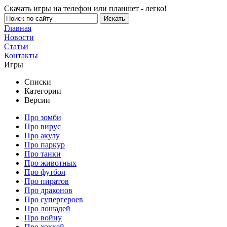
Скачать игры на телефон или планшет - легко!
Главная
Новости
Статьи
Контакты
Игры
Списки
Категории
Версии
Про зомби
Про вирус
Про акулу
Про паркур
Про танки
Про животных
Про футбол
Про пиратов
Про драконов
Про супергероев
Про лошадей
Про войну
Про хоккей