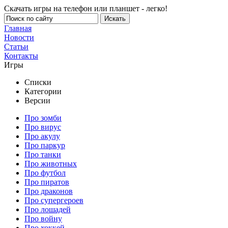
Скачать игры на телефон или планшет - легко!
Главная
Новости
Статьи
Контакты
Игры
Списки
Категории
Версии
Про зомби
Про вирус
Про акулу
Про паркур
Про танки
Про животных
Про футбол
Про пиратов
Про драконов
Про супергероев
Про лошадей
Про войну
Про хоккей