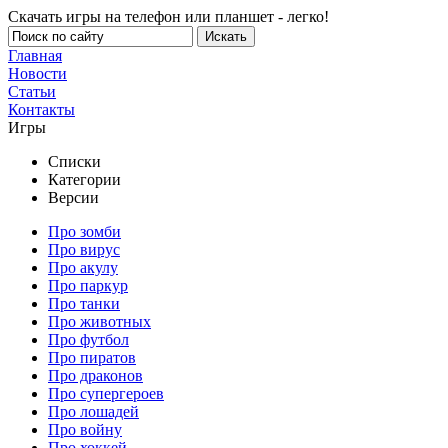
Скачать игры на телефон или планшет - легко!
Главная
Новости
Статьи
Контакты
Игры
Списки
Категории
Версии
Про зомби
Про вирус
Про акулу
Про паркур
Про танки
Про животных
Про футбол
Про пиратов
Про драконов
Про супергероев
Про лошадей
Про войну
Про хоккей