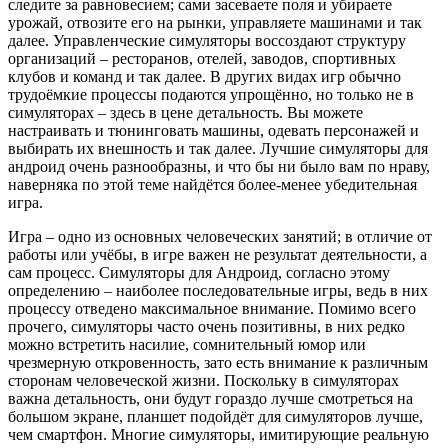
следите за равновесием; сами засеваете поля и убираете
урожай, отвозите его на рынки, управляете машинами и так
далее. Управленческие симуляторы воссоздают структуру
организаций – ресторанов, отелей, заводов, спортивных
клубов и команд и так далее. В других видах игр обычно
трудоёмкие процессы подаются упрощённо, но только не в
симуляторах – здесь в цене детальность. Вы можете
настраивать и тюнинговать машины, одевать персонажей и
выбирать их внешность и так далее. Лучшие симуляторы для
андроид очень разнообразны, и что бы ни было вам по нраву,
наверняка по этой теме найдётся более-менее убедительная
игра.
Игра – одно из основных человеческих занятий; в отличие от
работы или учёбы, в игре важен не результат деятельности, а
сам процесс. Симуляторы для Андроид, согласно этому
определению – наиболее последовательные игры, ведь в них
процессу отведено максимальное внимание. Помимо всего
прочего, симуляторы часто очень позитивны, в них редко
можно встретить насилие, сомнительный юмор или
чрезмерную откровенность, зато есть внимание к различным
сторонам человеческой жизни. Поскольку в симуляторах
важна детальность, они будут гораздо лучше смотреться на
большом экране, планшет подойдёт для симуляторов лучше,
чем смартфон. Многие симуляторы, имитирующие реальную