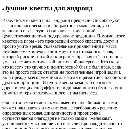
Лучшие квесты для андроид
Известно, что квесты для андроид прекрасно способствуют
развитию логического и абстрактного мышления, учат
терпению и зачастую развивают жажду знаний,
целеустремленность и подкрепляют эрудицию. Помимо этого,
квестовые игры - это прекрасный способ скрасить досуг и
просто убить время. Увлекательные приключения и масса
незабываемых впечатлений ждут того отважного героя,
который рискнет подойти к играм жанра "квест" со стороны
ума, а не с автоматической винтовкой наперевес. Кто сказал,
что квест - это скучно и неинтересно? Он не был прав, ведь
это не просто поиск ответов на поставленные игрой задачи,
но и прежде всего разминка для мозга и развитие способности
думать в принципе. И пусть квесты зачастую не имеют
дорогостоящих спецэффектов и динамичного геймплея, они
ничуть не теряют заслуженного к ним интереса.
Однако хочется отметить что вместе с новейшими играми,
также повышаются и их системные требования - решение
определенных задач, динамичность и прорисовка
осуществляется благодаря не только самим “железкам”,
установленным в планшет, но и за счёт производительности
операционной системы, которая осуществляет контроль