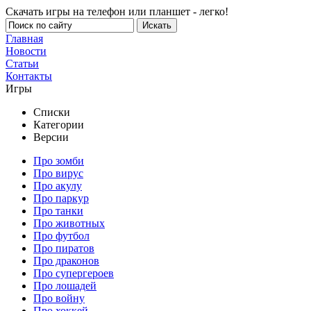
Скачать игры на телефон или планшет - легко!
Главная
Новости
Статьи
Контакты
Игры
Списки
Категории
Версии
Про зомби
Про вирус
Про акулу
Про паркур
Про танки
Про животных
Про футбол
Про пиратов
Про драконов
Про супергероев
Про лошадей
Про войну
Про хоккей