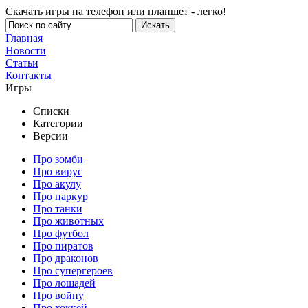
Скачать игры на телефон или планшет - легко!
Главная
Новости
Статьи
Контакты
Игры
Списки
Категории
Версии
Про зомби
Про вирус
Про акулу
Про паркур
Про танки
Про животных
Про футбол
Про пиратов
Про драконов
Про супергероев
Про лошадей
Про войну
Про хоккей