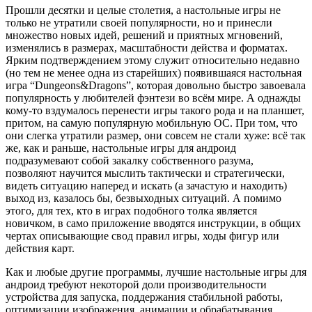
Прошли десятки и целые столетия, а настольные игры не
только не утратили своей популярности, но и принесли
множество новых идей, решений и приятных мгновений,
изменялись в размерах, масштабности действа и форматах.
Ярким подтверждением этому служит относительно недавно
(но тем не менее одна из старейших) появившаяся настольная
игра “Dungeons&Dragons”, которая довольно быстро завоевала
популярность у любителей фэнтези во всём мире. А однажды
кому-то вздумалось перенести игры такого рода и на планшет,
притом, на самую популярную мобильную ОС. При том, что
они слегка утратили размер, они совсем не стали хуже: всё так
же, как и раньше, настольные игры для андроид
подразумевают собой закалку собственного разума,
позволяют научится мыслить тактически и стратегически,
видеть ситуацию наперед и искать (а зачастую и находить)
выход из, казалось бы, безвыходных ситуаций. А помимо
этого, для тех, кто в играх подобного толка является
новичком, в само приложение вводятся инструкции, в общих
чертах описывающие свод правил игры, ходы фигур или
действия карт.
Как и любые другие программы, лучшие настольные игры для
андроид требуют некоторой доли производительности
устройства для запуска, поддержания стабильной работы,
оптимизации изображения, анимации и обрабатывания