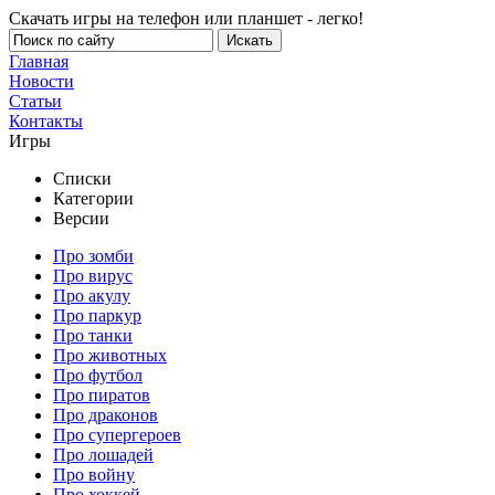
Скачать игры на телефон или планшет - легко!
Главная
Новости
Статьи
Контакты
Игры
Списки
Категории
Версии
Про зомби
Про вирус
Про акулу
Про паркур
Про танки
Про животных
Про футбол
Про пиратов
Про драконов
Про супергероев
Про лошадей
Про войну
Про хоккей