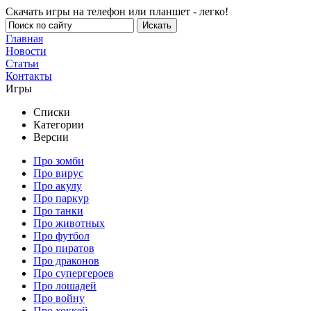
Скачать игры на телефон или планшет - легко!
Главная
Новости
Статьи
Контакты
Игры
Списки
Категории
Версии
Про зомби
Про вирус
Про акулу
Про паркур
Про танки
Про животных
Про футбол
Про пиратов
Про драконов
Про супергероев
Про лошадей
Про войну
Про хоккей