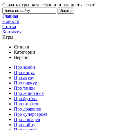
Скачать игры на телефон или планшет - легко!
Главная
Новости
Статьи
Контакты
Игры
Списки
Категории
Версии
Про зомби
Про вирус
Про акулу
Про паркур
Про танки
Про животных
Про футбол
Про пиратов
Про драконов
Про супергероев
Про лошадей
Про войну
Про хоккей