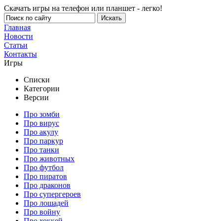
Скачать игры на телефон или планшет - легко!
Главная
Новости
Статьи
Контакты
Игры
Списки
Категории
Версии
Про зомби
Про вирус
Про акулу
Про паркур
Про танки
Про животных
Про футбол
Про пиратов
Про драконов
Про супергероев
Про лошадей
Про войну
Про хоккей