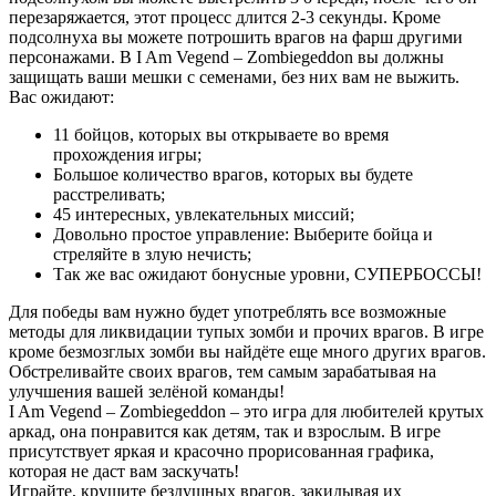
перезаряжается, этот процесс длится 2-3 секунды. Кроме
подсолнуха вы можете потрошить врагов на фарш другими
персонажами. В I Am Vegend – Zombiegeddon вы должны
защищать ваши мешки с семенами, без них вам не выжить.
Вас ожидают:
11 бойцов, которых вы открываете во время
прохождения игры;
Большое количество врагов, которых вы будете
расстреливать;
45 интересных, увлекательных миссий;
Довольно простое управление: Выберите бойца и
стреляйте в злую нечисть;
Так же вас ожидают бонусные уровни, СУПЕРБОССЫ!
Для победы вам нужно будет употреблять все возможные
методы для ликвидации тупых зомби и прочих врагов. В игре
кроме безмозглых зомби вы найдёте еще много других врагов.
Обстреливайте своих врагов, тем самым зарабатывая на
улучшения вашей зелёной команды!
I Am Vegend – Zombiegeddon – это игра для любителей крутых
аркад, она понравится как детям, так и взрослым. В игре
присутствует яркая и красочно прорисованная графика,
которая не даст вам заскучать!
Играйте, крушите бездушных врагов, закидывая их