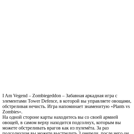
I Am Vegend – Zombiegeddon – Забавная аркадная игра с
элементами Tower Defence, в которой вы управляете овощами,
обстреливая нечисть. Игра напоминает знаменитую «Plants vs
Zombies».
На одной стороне карты находитесь вы со своей армией
овощей, в самом верху находится подсолнух, которым вы
можете обстреливать врагов как из пулемёта. За раз
подсолнухом вы можете выстрелить 3 очереди, после чего он