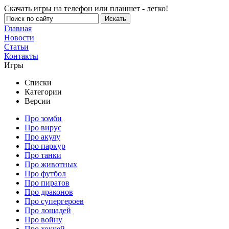
Скачать игры на телефон или планшет - легко!
Главная
Новости
Статьи
Контакты
Игры
Списки
Категории
Версии
Про зомби
Про вирус
Про акулу
Про паркур
Про танки
Про животных
Про футбол
Про пиратов
Про драконов
Про супергероев
Про лошадей
Про войну
Про хоккей