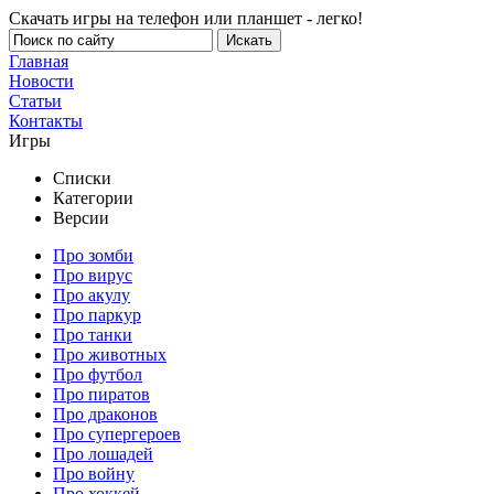
Скачать игры на телефон или планшет - легко!
Главная
Новости
Статьи
Контакты
Игры
Списки
Категории
Версии
Про зомби
Про вирус
Про акулу
Про паркур
Про танки
Про животных
Про футбол
Про пиратов
Про драконов
Про супергероев
Про лошадей
Про войну
Про хоккей