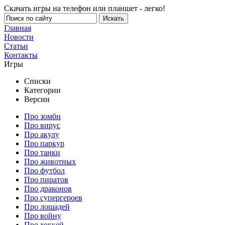
Скачать игры на телефон или планшет - легко!
Главная
Новости
Статьи
Контакты
Игры
Списки
Категории
Версии
Про зомби
Про вирус
Про акулу
Про паркур
Про танки
Про животных
Про футбол
Про пиратов
Про драконов
Про супергероев
Про лошадей
Про войну
Про хоккей