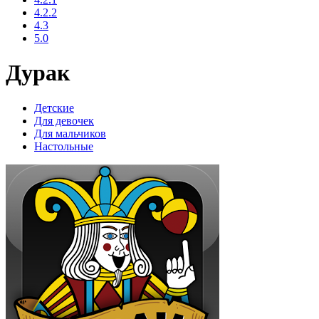
4.2.2
4.3
5.0
Дурак
Детские
Для девочек
Для мальчиков
Настольные