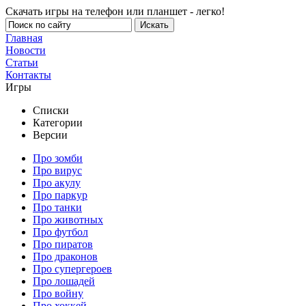
Скачать игры на телефон или планшет - легко!
Главная
Новости
Статьи
Контакты
Игры
Списки
Категории
Версии
Про зомби
Про вирус
Про акулу
Про паркур
Про танки
Про животных
Про футбол
Про пиратов
Про драконов
Про супергероев
Про лошадей
Про войну
Про хоккей