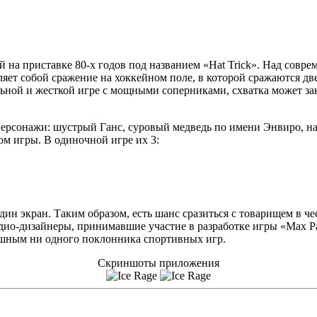
 на приставке 80-х годов под названием «Hat Trick». Над совре
вляет собой сражение на хоккейном поле, в которой сражаются д
ельной и жесткой игре с мощными соперниками, схватка может з
персонажи: шустрый Ганс, суровый медведь по имени Энвиро, н
ом игры. В одиночной игре их 3:
ин экран. Таким образом, есть шанс сразиться с товарищем в ч
ио-дизайнеры, принимавшие участие в разработке игры «Max P
душным ни одного поклонника спортивных игр.
Скриншоты приложения