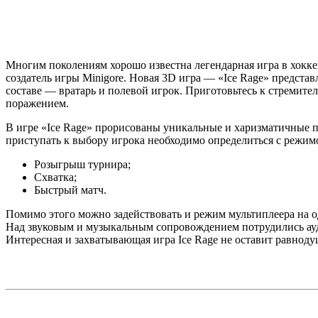
Многим поколениям хорошо известна легендарная игра в хоккей
создатель игры Minigore. Новая 3D игра — «Ice Rage» предста
составе — вратарь и полевой игрок. Приготовьтесь к стремит
поражением.
В игре «Ice Rage» прорисованы уникальные и харизматичные 
приступать к выбору игрока необходимо определиться с режим
Розыгрыш турнира;
Схватка;
Быстрый матч.
Помимо этого можно задействовать и режим мультиплеера на од
Над звуковым и музыкальным сопровождением потрудились ауд
Интересная и захватывающая игра Ice Rage не оставит равно