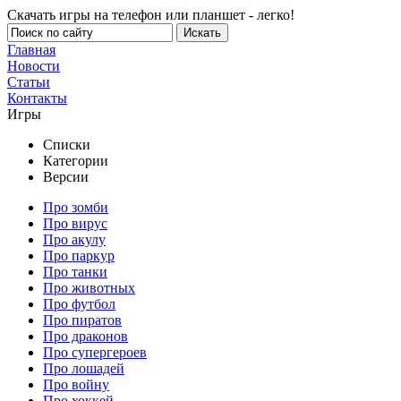
Скачать игры на телефон или планшет - легко!
Главная
Новости
Статьи
Контакты
Игры
Списки
Категории
Версии
Про зомби
Про вирус
Про акулу
Про паркур
Про танки
Про животных
Про футбол
Про пиратов
Про драконов
Про супергероев
Про лошадей
Про войну
Про хоккей