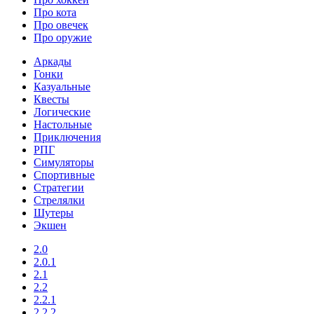
Про кота
Про овечек
Про оружие
Аркады
Гонки
Казуальные
Квесты
Логические
Настольные
Приключения
РПГ
Симуляторы
Спортивные
Стратегии
Стрелялки
Шутеры
Экшен
2.0
2.0.1
2.1
2.2
2.2.1
2.2.2