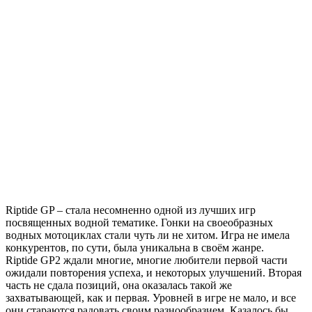
Riptide GP – стала несомненно одной из лучших игр
посвященных водной тематике. Гонки на своеобразных
водных мотоциклах стали чуть ли не хитом. Игра не имела
конкурентов, по сути, была уникальна в своём жанре.
Riptide GP2 ждали многие, многие любители первой части
ожидали повторения успеха, и некоторых улучшений. Вторая
часть не сдала позиций, она оказалась такой же
захватывающей, как и первая. Уровней в игре не мало, и все
они стараются радовать своим разнообразием. Казалось бы,