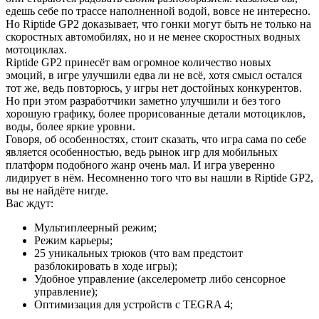
едешь себе по трассе наполненной водой, вовсе не интересно.
Но Riptide GP2 доказывает, что гонки могут быть не только на
скоростных автомобилях, но и не менее скоростных водных
мотоциклах.
Riptide GP2 принесёт вам огромное количество новых
эмоций, в игре улучшили едва ли не всё, хотя смысл остался
тот же, ведь повторюсь, у игры нет достойных конкурентов.
Но при этом разработчики заметно улучшили и без того
хорошую графику, более прорисованные детали мотоциклов,
воды, более яркие уровни.
Говоря, об особенностях, стоит сказать, что игра сама по себе
является особенностью, ведь рынок игр для мобильных
платформ подобного жанр очень мал. И игра уверенно
лидирует в нём. Несомненно того что вы нашли в Riptide GP2,
вы не найдёте нигде.
Вас ждут:
Мультиплеерный режим;
Режим карьеры;
25 уникальных трюков (что вам предстоит
разблокировать в ходе игры);
Удобное управление (акселерометр либо сенсорное
управление);
Оптимизация для устройств с TEGRA 4;