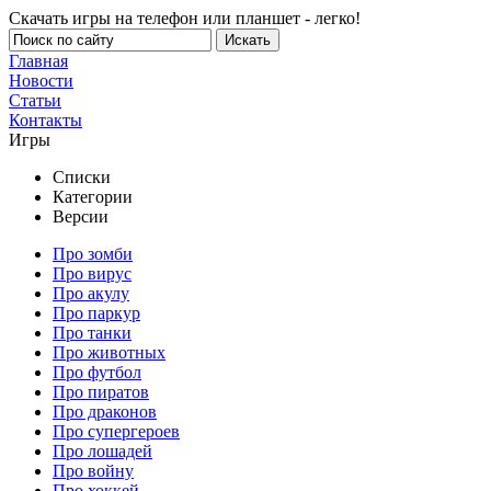
Скачать игры на телефон или планшет - легко!
Главная
Новости
Статьи
Контакты
Игры
Списки
Категории
Версии
Про зомби
Про вирус
Про акулу
Про паркур
Про танки
Про животных
Про футбол
Про пиратов
Про драконов
Про супергероев
Про лошадей
Про войну
Про хоккей