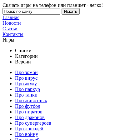
Скачать игры на телефон или планшет - легко!
Главная
Новости
Статьи
Контакты
Игры
Списки
Категории
Версии
Про зомби
Про вирус
Про акулу
Про паркур
Про танки
Про животных
Про футбол
Про пиратов
Про драконов
Про супергероев
Про лошадей
Про войну
Про хоккей