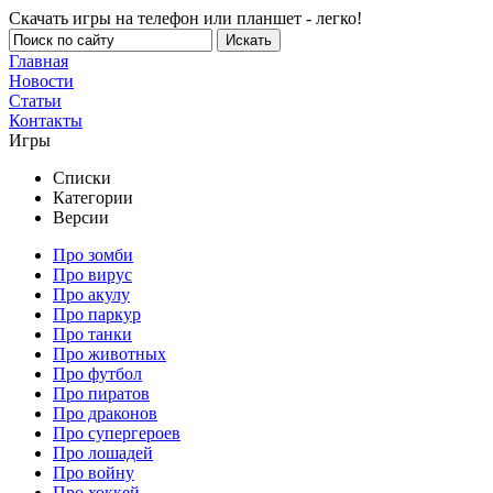
Скачать игры на телефон или планшет - легко!
Главная
Новости
Статьи
Контакты
Игры
Списки
Категории
Версии
Про зомби
Про вирус
Про акулу
Про паркур
Про танки
Про животных
Про футбол
Про пиратов
Про драконов
Про супергероев
Про лошадей
Про войну
Про хоккей