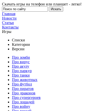
Скачать игры на телефон или планшет - легко!
Главная
Новости
Статьи
Контакты
Игры
Списки
Категории
Версии
Про зомби
Про вирус
Про акулу
Про паркур
Про танки
Про животных
Про футбол
Про пиратов
Про драконов
Про супергероев
Про лошадей
Про войну
Про хоккей