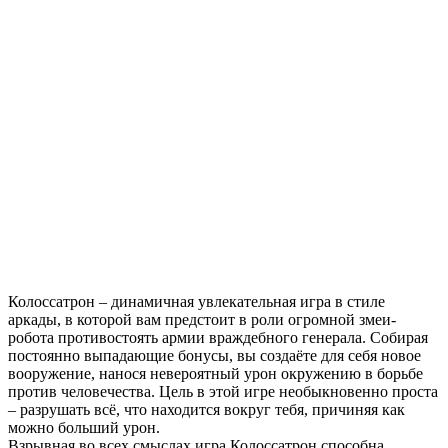
Колоссатрон – динамичная увлекательная игра в стиле
аркады, в которой вам предстоит в роли огромной змеи-
робота противостоять армии враждебного генерала. Собирая
постоянно выпадающие бонусы, вы создаёте для себя новое
вооружение, нанося невероятный урон окружению в борьбе
против человечества. Цель в этой игре необыкновенно проста
– разрушать всё, что находится вокруг тебя, причиняя как
можно больший урон.
Взрывная во всех смыслах игра Колоссатрон способна