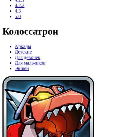
4.2.2
4.3
5.0
Колоссатрон
Аркады
Детские
Для девочек
Для мальчиков
Экшен