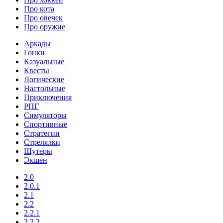
Про кота
Про овечек
Про оружие
Аркады
Гонки
Казуальные
Квесты
Логические
Настольные
Приключения
РПГ
Симуляторы
Спортивные
Стратегии
Стрелялки
Шутеры
Экшен
2.0
2.0.1
2.1
2.2
2.2.1
2.2.2