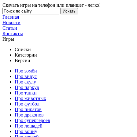
Скачать игры на телефон или планшет - легко!
Главная
Новости
Статьи
Контакты
Игры
Списки
Категории
Версии
Про зомби
Про вирус
Про акулу
Про паркур
Про танки
Про животных
Про футбол
Про пиратов
Про драконов
Про супергероев
Про лошадей
Про войну
Про хоккей